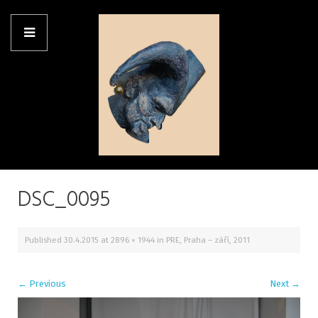
DSC_0095
Published
30.4.2015
at
2896 × 1944
in
PRE, Praha – září, 2011
←
Previous
Next
→