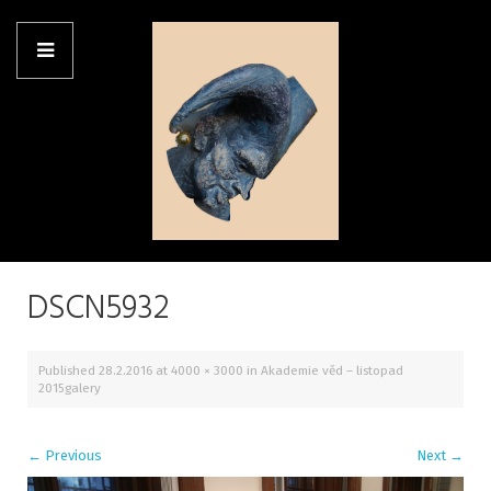
DSCN5932
Published
28.2.2016
at
4000 × 3000
in
Akademie věd – listopad
2015galery
←
Previous
Next
→