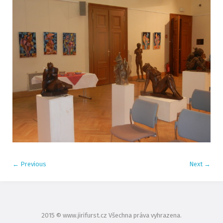
←
Previous
Next
→
2015 © www.jirifurst.cz Všechna práva vyhrazena.