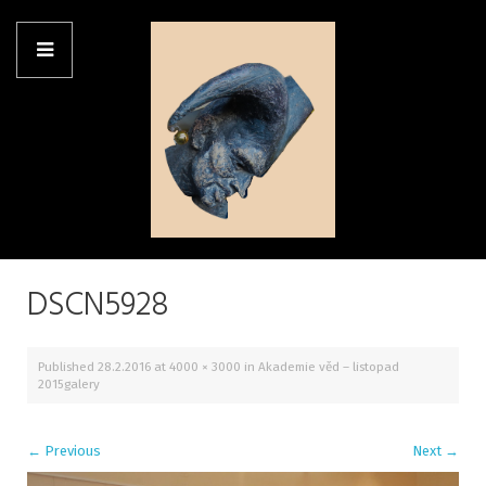
DSCN5928
Published
28.2.2016
at
4000 × 3000
in
Akademie věd – listopad
2015galery
←
Previous
Next
→